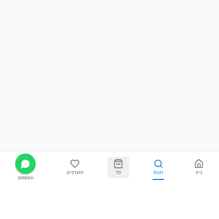
בית
חנות
סל
מועדפים
וואטסאפ