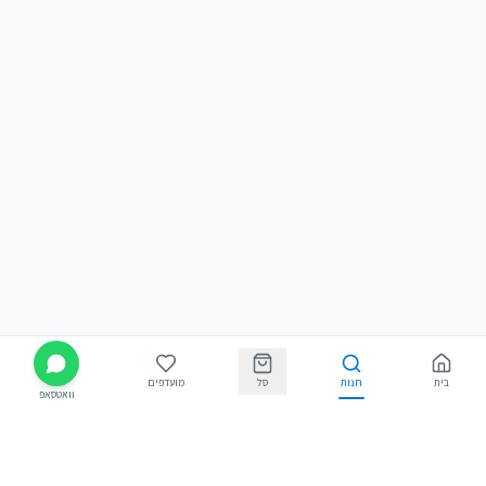
בית
חנות
סל
מועדפים
וואטסאפ